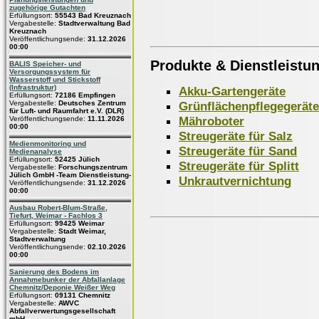
zugehörige Gutachten
Erfüllungsort:
55543 Bad Kreuznach
Vergabestelle:
Stadtverwaltung Bad
Kreuznach
Veröffentlichungsende:
31.12.2026
00:00
Produkte & Dienstleistu
BALIS Speicher- und
Versorgungssystem für
Wasserstoff und Stickstoff
(Infrastruktur)
Akku-Gartengeräte
Erfüllungsort:
72186 Empfingen
Grünflächenpflegegeräte
Vergabestelle:
Deutsches Zentrum
für Luft- und Raumfahrt e.V. (DLR)
Mähroboter
Veröffentlichungsende:
11.11.2026
00:00
Streugeräte für Salz
Medienmonitoring und
Streugeräte für Sand
Medienanalyse
Erfüllungsort:
52425 Jülich
Streugeräte für Splitt
Vergabestelle:
Forschungszentrum
Jülich GmbH -Team Dienstleistung-
Unkrautvernichtung
Veröffentlichungsende:
31.12.2026
00:00
Ausbau Robert-Blum-Straße,
Tiefurt, Weimar - Fachlos 3
Erfüllungsort:
99425 Weimar
Vergabestelle:
Stadt Weimar,
Stadtverwaltung
Veröffentlichungsende:
02.10.2026
00:00
Sanierung des Bodens im
Annahmebunker der Abfallanlage
Chemnitz/Deponie Weißer Weg
Erfüllungsort:
09131 Chemnitz
Vergabestelle:
AWVC
Abfallverwertungsgesellschaft
mbH