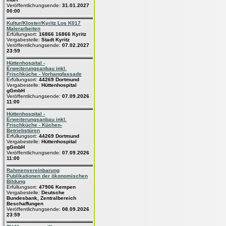
Veröffentlichungsende:
31.01.2027
00:00
Kultur/Kloster/Kyritz Los K017
Malerarbeiten
Erfüllungsort:
16866 16866 Kyritz
Vergabestelle:
Stadt Kyritz
Veröffentlichungsende:
07.02.2027
23:59
Hüttenhospital -
Erweiterungsanbau inkl.
Frischküche - Vorhangfassade
Erfüllungsort:
44269 Dortmund
Vergabestelle:
Hüttenhospital
gGmbH
Veröffentlichungsende:
07.09.2026
11:00
Hüttenhospital -
Erweiterungsanbau inkl.
Frischküche - Küchen-
Betriebstüren
Erfüllungsort:
44269 Dortmund
Vergabestelle:
Hüttenhospital
gGmbH
Veröffentlichungsende:
07.09.2026
11:00
Rahmenvereinbarung
Publikationen der ökonomischen
Bildung
Erfüllungsort:
47906 Kempen
Vergabestelle:
Deutsche
Bundesbank, Zentralbereich
Beschaffungen
Veröffentlichungsende:
08.09.2026
23:59