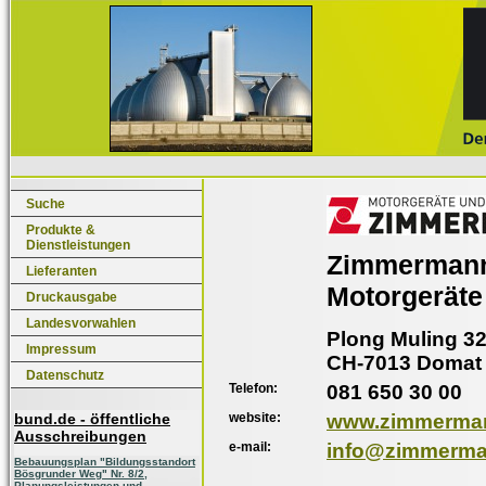
Suche
Produkte &
Dienstleistungen
Zimmerman
Lieferanten
Motorgerät
Druckausgabe
Landesvorwahlen
Plong Muling 3
Impressum
CH-7013 Domat 
Datenschutz
Telefon:
081 650 30 00
website:
www.zimmerman
bund.de - öffentliche
Ausschreibungen
e-mail:
info@zimmerma
Bebauungsplan "Bildungsstandort
Bösgrunder Weg" Nr. 8/2,
Planungsleistungen und