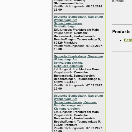
e-mail:
Stadtmuseum Berlin
Veröffentlichungsende:
08.09.2026
16:00
Deutsche Bundesbank, Sanierung
Wohnanlage Am
Schwalbenschwanz,
Schließanlagen
Erfüllungsort:
Frankfurt am Main
Produkte 
Vergabestelle:
Deutsche
Bundesbank, Zentralbereich
Beschaffungen, Taunusanlage 5,
Behö
60329 Frankfurt
Veröffentlichungsende:
07.02.2027
15:00
Deutsche Bundesbank, Sanierung
Wohnanlage Am
Schwalbenschwanz,
Gebäudeautomation
Erfüllungsort:
Frankfurt am Main
Vergabestelle:
Deutsche
Bundesbank, Zentralbereich
Beschaffungen, Taunusanlage 5,
60329 Frankfurt
Veröffentlichungsende:
07.02.2027
15:00
Deutsche Bundesbank, Sanierung
Wohnanlage Am
Schwalbenschwanz, Zimmer-,
Dachdeckungs- und
Klempnerarbeiten
Erfüllungsort:
Frankfurt am Main
Vergabestelle:
Deutsche
Bundesbank, Zentralbereich
Beschaffungen, Taunusanlage 5,
60329 Frankfurt
Veröffentlichungsende:
07.02.2027
15:00