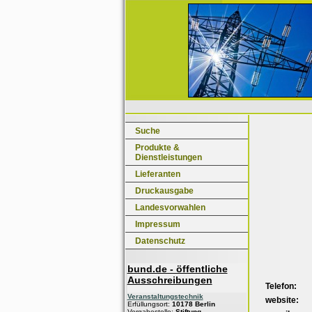
Suche
Produkte &
Dienstleistungen
Lieferanten
Druckausgabe
Landesvorwahlen
Impressum
Datenschutz
bund.de - öffentliche
Ausschreibungen
Telefon:
Veranstaltungstechnik
website:
Erfüllungsort:
10178 Berlin
Vergabestelle:
Stiftung