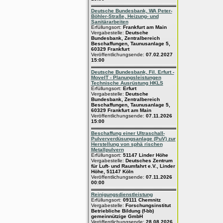
Deutsche Bundesbank, WA Peter-
Böhler-Straße, Heizung- und
Sanitärarbeiten
Erfüllungsort:
Frankfurt am Main
Vergabestelle:
Deutsche
Bundesbank, Zentralbereich
Beschaffungen, Taunusanlage 5,
60329 Frankfurt
Veröffentlichungsende:
07.02.2027
15:00
Deutsche Bundesbank, Fil. Erfurt -
MoveIT - Planungsleistungen
Technische Ausrüstung HKLS
Erfüllungsort:
Erfurt
Vergabestelle:
Deutsche
Bundesbank, Zentralbereich
Beschaffungen, Taunusanlage 5,
60329 Frankfurt am Main
Veröffentlichungsende:
07.11.2026
15:00
Beschaffung einer Ultraschall-
Pulververdüsungsanlage (PuV) zur
Herstellung von sphä rischen
Metallpulvern
Erfüllungsort:
51147 Linder Höhe
Vergabestelle:
Deutsches Zentrum
für Luft- und Raumfahrt e.V., Linder
Höhe, 51147 Köln
Veröffentlichungsende:
07.11.2026
00:00
Reinigungsdienstleistung
Erfüllungsort:
09111 Chemnitz
Vergabestelle:
Forschungsinstitut
Betriebliche Bildung (f-bb)
gemeinnützige GmbH
Veröffentlichungsende:
28.08.2026