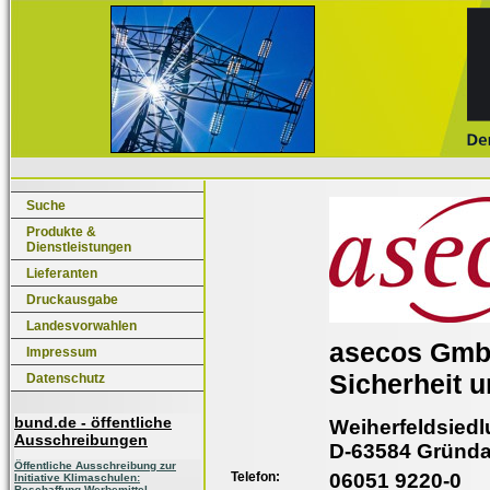
Suche
Produkte &
Dienstleistungen
Lieferanten
Druckausgabe
Landesvorwahlen
asecos Gm
Impressum
Sicherheit 
Datenschutz
bund.de - öffentliche
Weiherfeldsiedl
Ausschreibungen
D-63584 Gründ
Öffentliche Ausschreibung zur
Telefon:
06051 9220-0
Initiative Klimaschulen:
Beschaffung Werbemittel,