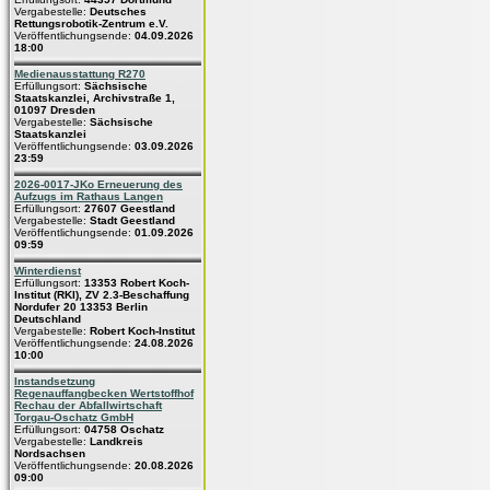
Vergabestelle:
Deutsches
Rettungsrobotik-Zentrum e.V.
Veröffentlichungsende:
04.09.2026
18:00
Medienausstattung R270
Erfüllungsort:
Sächsische
Staatskanzlei, Archivstraße 1,
01097 Dresden
Vergabestelle:
Sächsische
Staatskanzlei
Veröffentlichungsende:
03.09.2026
23:59
2026-0017-JKo Erneuerung des
Aufzugs im Rathaus Langen
Erfüllungsort:
27607 Geestland
Vergabestelle:
Stadt Geestland
Veröffentlichungsende:
01.09.2026
09:59
Winterdienst
Erfüllungsort:
13353 Robert Koch-
Institut (RKI), ZV 2.3-Beschaffung
Nordufer 20 13353 Berlin
Deutschland
Vergabestelle:
Robert Koch-Institut
Veröffentlichungsende:
24.08.2026
10:00
Instandsetzung
Regenauffangbecken Wertstoffhof
Rechau der Abfallwirtschaft
Torgau-Oschatz GmbH
Erfüllungsort:
04758 Oschatz
Vergabestelle:
Landkreis
Nordsachsen
Veröffentlichungsende:
20.08.2026
09:00