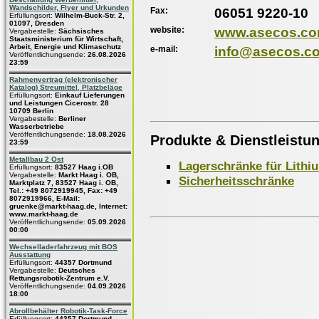
Wandschilder, Flyer und Urkunden
Fax:
06051 9220-10
Erfüllungsort:
Wilhelm-Buck-Str. 2,
01097, Dresden
website:
www.asecos.c
Vergabestelle:
Sächsisches
Staatsministerium für Wirtschaft,
Arbeit, Energie und Klimaschutz
e-mail:
info@asecos.c
Veröffentlichungsende:
26.08.2026
23:59
Rahmenvertrag (elektronischer
Katalog) Streumittel, Platzbeläge
Erfüllungsort:
Einkauf Lieferungen
und Leistungen Cicerostr. 28
10709 Berlin
Vergabestelle:
Berliner
Wasserbetriebe
Veröffentlichungsende:
18.08.2026
Produkte & Dienstleistu
23:59
Metallbau 2 Ost
Lagerschränke für Lithi
Erfüllungsort:
83527 Haag i.OB
Vergabestelle:
Markt Haag i. OB,
Sicherheitsschränke
Marktplatz 7, 83527 Haag i. OB,
Tel.: +49 8072919945, Fax: +49
8072919966, E-Mail:
gruenke@markt-haag.de, Internet:
www.markt-haag.de
Veröffentlichungsende:
05.09.2026
00:00
Wechselladerfahrzeug mit BOS
Ausstattung
Erfüllungsort:
44357 Dortmund
Vergabestelle:
Deutsches
Rettungsrobotik-Zentrum e.V.
Veröffentlichungsende:
04.09.2026
18:00
Abrollbehälter Robotik-Task-Force
Erfüllungsort:
44357 Dortmund