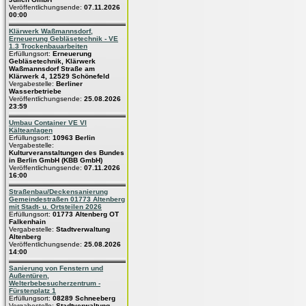
Veröffentlichungsende:
07.11.2026
00:00
Klärwerk Waßmannsdorf,
Erneuerung Gebläsetechnik - VE
1.3 Trockenbauarbeiten
Erfüllungsort:
Erneuerung
Gebläsetechnik, Klärwerk
Waßmannsdorf Straße am
Klärwerk 4, 12529 Schönefeld
Vergabestelle:
Berliner
Wasserbetriebe
Veröffentlichungsende:
25.08.2026
23:59
Umbau Container VE VI
Kälteanlagen
Erfüllungsort:
10963 Berlin
Vergabestelle:
Kulturveranstaltungen des Bundes
in Berlin GmbH (KBB GmbH)
Veröffentlichungsende:
07.11.2026
16:00
Straßenbau/Deckensanierung
Gemeindestraßen 01773 Altenberg
mit Stadt- u. Ortsteilen 2026
Erfüllungsort:
01773 Altenberg OT
Falkenhain
Vergabestelle:
Stadtverwaltung
Altenberg
Veröffentlichungsende:
25.08.2026
14:00
Sanierung von Fenstern und
Außentüren,
Welterbebesucherzentrum -
Fürstenplatz 1
Erfüllungsort:
08289 Schneeberg
Vergabestelle:
Stadtverwaltung