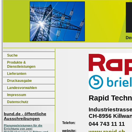
Suche
Produkte &
Dienstleistungen
Lieferanten
Druckausgabe
Landesvorwahlen
Impressum
Rapid Techn
Datenschutz
Industriestrasse
bund.de - öffentliche
CH-8956 Killwa
Ausschreibungen
Telefon:
044 743 11 11
Planungsleistungen für die
Errichtung von zwei
website:
www.rapid.ch
Mobilfunkmasten in Böhne und