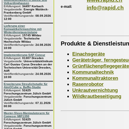
Volkardinghausen
e-mail:
info@rapid.ch
Erfüllungsort:
34497 Korbach
Vergabestelle:
Energie Waldeck-
Frankenberg GmbH
Veröffentlichungsende:
08.09.2026
12:00
Lieferung einer
Kompaktkehrmaschine mit
Winterdienstausrüstung
Erfüllungsort:
15745 Wildau
Vergabestelle:
Technische
Hochschule Wildau
Produkte & Dienstleistu
Veröffentlichungsende:
24.08.2026
10:00
Einachsgeräte
Implementierung SAP Concur
Erfüllungsort:
01307 Dresden
Geräteträger, ferngesteu
Vergabestelle:
Universitätsklinikum
Carl Gustav Carus Dresden an der
Grünflächenpflegegeräte
Technischen Universität Dresden,
Kommunaltechnik
AöR
Veröffentlichungsende:
24.08.2026
Kommunaltraktoren
10:00
Rasenrobotor
Erweiterung Streulichstudie für
AtmOCube u. Baffle-Studie
Unkrautvernichtung
Erfüllungsort:
52425
Forschungszentrum Jülich GmbH
Wildkrautbeseitigung
Vergabestelle:
Forschungszentrum
Jülich GmbH
Veröffentlichungsende:
07.11.2026
00:00
Master-Slave-Manipulatorarm für
Comecer MIP1390
Erfüllungsort:
52425
Forschungszentrum Jülich GmbH
Vergabestelle:
Forschungszentrum
Jülich GmbH