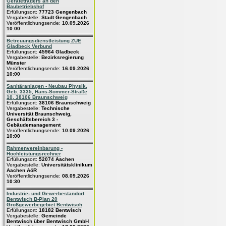
Geräteträgers an den
Baubetriebshof
Erfüllungsort:
77723 Gengenbach
Vergabestelle:
Stadt Gengenbach
Veröffentlichungsende:
10.09.2026
10:00
Betreuungsdienstleistung ZUE
Gladbeck Verbund
Erfüllungsort:
45964 Gladbeck
Vergabestelle:
Bezirksregierung
Münster
Veröffentlichungsende:
16.09.2026
10:00
Sanitäranlagen - Neubau Physik,
Geb. 3335, Hans-Sommer-Straße
10, 38106 Braunschweig
Erfüllungsort:
38106 Braunschweig
Vergabestelle:
Technische
Universität Braunschweig,
Geschäftsbereich 3 -
Gebäudemanagement
Veröffentlichungsende:
10.09.2026
10:00
Rahmenvereinbarung -
Hochleistungsrechner
Erfüllungsort:
52074 Aachen
Vergabestelle:
Universitätsklinikum
Aachen AöR
Veröffentlichungsende:
08.09.2026
10:30
Industrie- und Gewerbestandort
Bentwisch B-Plan 20
Großgewerbegebiet Bentwisch
Erfüllungsort:
18182 Bentwisch
Vergabestelle:
Gemeinde
Bentwisch über Bentwisch GmbH