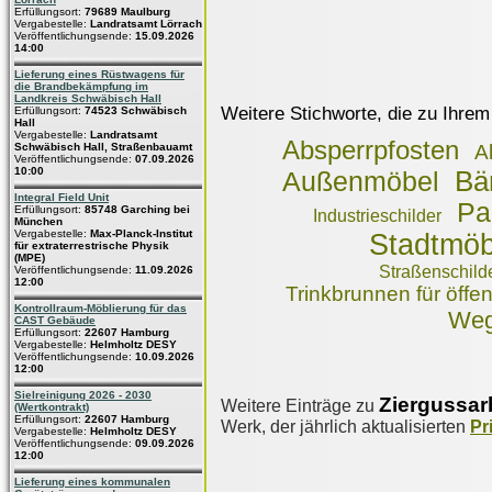
Erfüllungsort:
79689 Maulburg
Vergabestelle:
Landratsamt Lörrach
Veröffentlichungsende:
15.09.2026
14:00
Lieferung eines Rüstwagens für
die Brandbekämpfung im
Landkreis Schwäbisch Hall
Weitere Stichworte, die zu Ihrem
Erfüllungsort:
74523 Schwäbisch
Hall
Vergabestelle:
Landratsamt
Absperrpfosten
Schwäbisch Hall, Straßenbauamt
A
Veröffentlichungsende:
07.09.2026
10:00
Bä
Außenmöbel
Integral Field Unit
Pa
Erfüllungsort:
85748 Garching bei
Industrieschilder
München
Vergabestelle:
Max-Planck-Institut
Stadtmöb
für extraterrestrische Physik
(MPE)
Straßenschilde
Veröffentlichungsende:
11.09.2026
12:00
Trinkbrunnen für öffe
Kontrollraum-Möblierung für das
Weg
CAST Gebäude
Erfüllungsort:
22607 Hamburg
Vergabestelle:
Helmholtz DESY
Veröffentlichungsende:
10.09.2026
12:00
Sielreinigung 2026 - 2030
Ziergussar
Weitere Einträge zu
(Wertkontrakt)
Erfüllungsort:
22607 Hamburg
Werk, der jährlich aktualisierten
Pr
Vergabestelle:
Helmholtz DESY
Veröffentlichungsende:
09.09.2026
12:00
Lieferung eines kommunalen