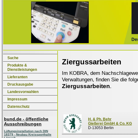
Suche
Ziergussarbeiten
Produkte &
Dienstleistungen
Im KOBRA, dem Nachschlagewerk f
Lieferanten
Verwaltungen, finden Sie die fol
Druckausgabe
Ziergussarbeiten
.
Landesvorwahlen
Impressum
Datenschutz
bund.de - öffentliche
H. & Ph. Behr
Ausschreibungen
Gießerei GmbH & Co. KG
D-13053 Berlin
Lüftungsinstallation nach DIN
18379 - Neubau Kreissporthalle
Lörrach