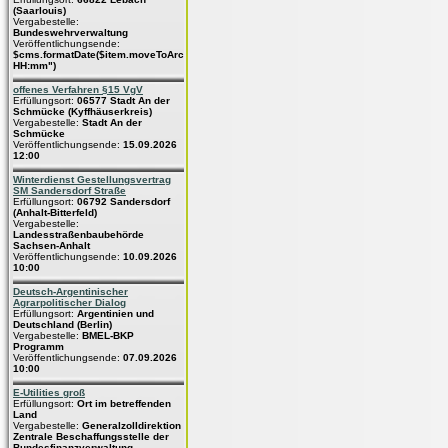
(Saarlouis)
Vergabestelle:
Bundeswehrverwaltung
Veröffentlichungsende:
$cms.formatDate($item.moveToArchive,"dd.MM.yyyy
HH:mm")
offenes Verfahren §15 VgV
Erfüllungsort:
06577 Stadt An der
Schmücke (Kyffhäuserkreis)
Vergabestelle:
Stadt An der
Schmücke
Veröffentlichungsende:
15.09.2026
12:00
Winterdienst Gestellungsvertrag
SM Sandersdorf Straße
Erfüllungsort:
06792 Sandersdorf
(Anhalt-Bitterfeld)
Vergabestelle:
Landesstraßenbaubehörde
Sachsen-Anhalt
Veröffentlichungsende:
10.09.2026
10:00
Deutsch-Argentinischer
Agrarpolitischer Dialog
Erfüllungsort:
Argentinien und
Deutschland (Berlin)
Vergabestelle:
BMEL-BKP
Programm
Veröffentlichungsende:
07.09.2026
10:00
E-Utilities groß
Erfüllungsort:
Ort im betreffenden
Land
Vergabestelle:
Generalzolldirektion
Zentrale Beschaffungsstelle der
Bundesfinanzverwaltung