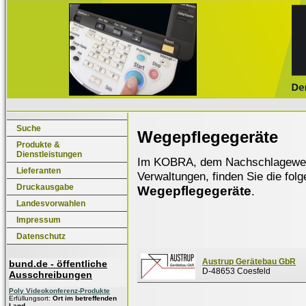
Suche
Wegepflegegeräte
Produkte &
Dienstleistungen
Im KOBRA, dem Nachschlagewerk f
Lieferanten
Verwaltungen, finden Sie die fol
Druckausgabe
Wegepflegegeräte
.
Landesvorwahlen
Impressum
Datenschutz
Austrup Gerätebau GbR
bund.de - öffentliche
D-48653 Coesfeld
Ausschreibungen
Poly Videokonferenz-Produkte
Erfüllungsort:
Ort im betreffenden
Land