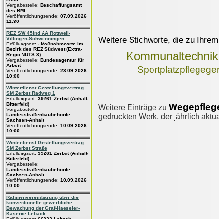
Vergabestelle:
Beschaffungsamt
des BMI
Veröffentlichungsende:
07.09.2026
11:30
REZ SW 45ind AA Rottweil-
Weitere Stichworte, die zu Ihrem
Villingen-Schwenningen
Erfüllungsort:
- Maßnahmeorte im
Bezirk des REZ Südwest (Extra-
Kommunaltechnik
Regio NUTS 3)
Vergabestelle:
Bundesagentur für
Arbeit
Sportplatzpflegege
Veröffentlichungsende:
23.09.2026
10:00
Winterdienst Gestellungsvertrag
SM Zerbst Radweg 1
Erfüllungsort:
39261 Zerbst (Anhalt-
Bitterfeld)
Wegepfleg
Weitere Einträge zu
Vergabestelle:
Landesstraßenbaubehörde
gedruckten Werk, der jährlich aktua
Sachsen-Anhalt
Veröffentlichungsende:
10.09.2026
10:00
Winterdienst Gestellungsvertrag
SM Zerbst Straße
Erfüllungsort:
39261 Zerbst (Anhalt-
Bitterfeld)
Vergabestelle:
Landesstraßenbaubehörde
Sachsen-Anhalt
Veröffentlichungsende:
10.09.2026
10:00
Rahmenvereinbarung über die
konventionelle gewerbliche
Bewachung der Graf-Haeseler-
Kaserne Lebach
Erfüllungsort:
66822 Lebach