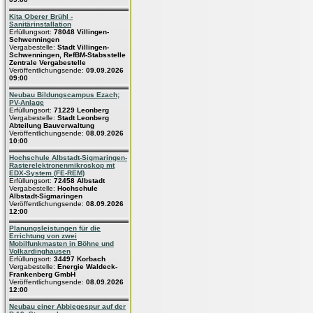
Kita Oberer Brühl -
Sanitärinstallation
Erfüllungsort:
78048 Villingen-
Schwenningen
Vergabestelle:
Stadt Villingen-
Schwenningen, RefBM-Stabsstelle
Zentrale Vergabestelle
Veröffentlichungsende:
09.09.2026
09:00
Neubau Bildungscampus Ezach;
PV-Anlage
Erfüllungsort:
71229 Leonberg
Vergabestelle:
Stadt Leonberg
Abteilung Bauverwaltung
Veröffentlichungsende:
08.09.2026
10:00
Hochschule Albstadt-Sigmaringen-
Rasterelektronenmikroskop mt
EDX-System (FE-REM)
Erfüllungsort:
72458 Albstadt
Vergabestelle:
Hochschule
Albstadt-Sigmaringen
Veröffentlichungsende:
08.09.2026
12:00
Planungsleistungen für die
Errichtung von zwei
Mobilfunkmasten in Böhne und
Volkardinghausen
Erfüllungsort:
34497 Korbach
Vergabestelle:
Energie Waldeck-
Frankenberg GmbH
Veröffentlichungsende:
08.09.2026
12:00
Neubau einer Abbiegespur auf der