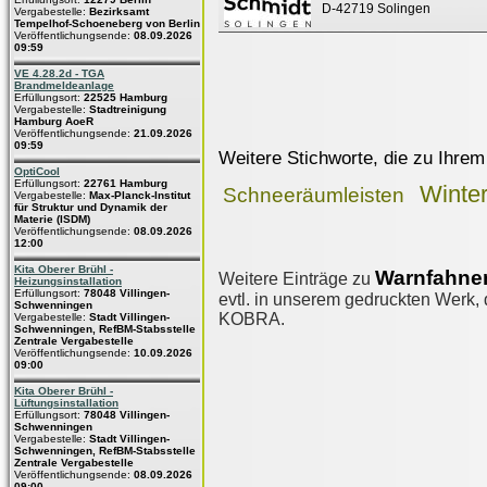
D-42719 Solingen
Vergabestelle:
Bezirksamt
Tempelhof-Schoeneberg von Berlin
Veröffentlichungsende:
08.09.2026
09:59
VE 4.28.2d - TGA
Brandmeldeanlage
Erfüllungsort:
22525 Hamburg
Vergabestelle:
Stadtreinigung
Hamburg AoeR
Veröffentlichungsende:
21.09.2026
09:59
Weitere Stichworte, die zu Ihrem
OptiCool
Erfüllungsort:
22761 Hamburg
Winter
Schneeräumleisten
Vergabestelle:
Max-Planck-Institut
für Struktur und Dynamik der
Materie (ISDM)
Veröffentlichungsende:
08.09.2026
12:00
Kita Oberer Brühl -
Warnfahne
Weitere Einträge zu
Heizungsinstallation
Erfüllungsort:
78048 Villingen-
evtl. in unserem gedruckten Werk, d
Schwenningen
KOBRA.
Vergabestelle:
Stadt Villingen-
Schwenningen, RefBM-Stabsstelle
Zentrale Vergabestelle
Veröffentlichungsende:
10.09.2026
09:00
Kita Oberer Brühl -
Lüftungsinstallation
Erfüllungsort:
78048 Villingen-
Schwenningen
Vergabestelle:
Stadt Villingen-
Schwenningen, RefBM-Stabsstelle
Zentrale Vergabestelle
Veröffentlichungsende:
08.09.2026
09:00