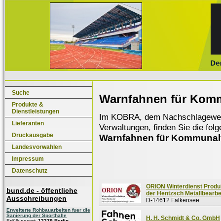
Suche
Warnfahnen für Kom
Produkte &
Dienstleistungen
Im KOBRA, dem Nachschlagewerk f
Lieferanten
Verwaltungen, finden Sie die fol
Druckausgabe
Warnfahnen für Kommunal
Landesvorwahlen
Impressum
Datenschutz
ORION Winterdienst Produ
bund.de - öffentliche
der Hentzsch Metallbearb
Ausschreibungen
D-14612 Falkensee
Erweiterte Rohbauarbeiten fuer die
Sanierung der Sporthalle
H. H. Schmidt & Co. GmbH
Erfüllungsort:
12279 Berlin