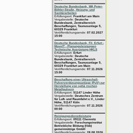
Deutsche Bundesbank, WA Peter-
Böhler-Straße, Heizung- und
Sanitärarbeiten
Erfüllungsort:
Frankfurt am Main
Vergabestelle:
Deutsche
Bundesbank, Zentralbereich
Beschaffungen, Taunusanlage 5,
60329 Frankfurt
Veröffentlichungsende:
07.02.2027
15:00
Deutsche Bundesbank, Fil. Erfurt -
MoveIT - Planungsleistungen
Technische Ausrüstung HKLS
Erfüllungsort:
Erfurt
Vergabestelle:
Deutsche
Bundesbank, Zentralbereich
Beschaffungen, Taunusanlage 5,
60329 Frankfurt am Main
Veröffentlichungsende:
07.11.2026
15:00
Beschaffung einer Ultraschall-
Pulververdüsungsanlage (PuV) zur
Herstellung von sphä rischen
Metallpulvern
Erfüllungsort:
51147 Linder Höhe
Vergabestelle:
Deutsches Zentrum
für Luft- und Raumfahrt e.V., Linder
Höhe, 51147 Köln
Veröffentlichungsende:
07.11.2026
00:00
Reinigungsdienstleistung
Erfüllungsort:
09111 Chemnitz
Vergabestelle:
Forschungsinstitut
Betriebliche Bildung (f-bb)
gemeinnützige GmbH
Veröffentlichungsende:
28.08.2026