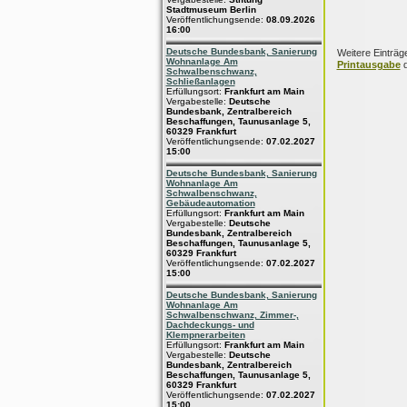
Stadtmuseum Berlin
Veröffentlichungsende:
08.09.2026
16:00
Deutsche Bundesbank, Sanierung
Weitere Einträg
Wohnanlage Am
Printausgabe
d
Schwalbenschwanz,
Schließanlagen
Erfüllungsort:
Frankfurt am Main
Vergabestelle:
Deutsche
Bundesbank, Zentralbereich
Beschaffungen, Taunusanlage 5,
60329 Frankfurt
Veröffentlichungsende:
07.02.2027
15:00
Deutsche Bundesbank, Sanierung
Wohnanlage Am
Schwalbenschwanz,
Gebäudeautomation
Erfüllungsort:
Frankfurt am Main
Vergabestelle:
Deutsche
Bundesbank, Zentralbereich
Beschaffungen, Taunusanlage 5,
60329 Frankfurt
Veröffentlichungsende:
07.02.2027
15:00
Deutsche Bundesbank, Sanierung
Wohnanlage Am
Schwalbenschwanz, Zimmer-,
Dachdeckungs- und
Klempnerarbeiten
Erfüllungsort:
Frankfurt am Main
Vergabestelle:
Deutsche
Bundesbank, Zentralbereich
Beschaffungen, Taunusanlage 5,
60329 Frankfurt
Veröffentlichungsende:
07.02.2027
15:00