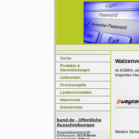
Suche
Walzenve
Produkte &
Dienstleistungen
Im KOBRA, dem
folgenden Her
Lieferanten
Druckausgabe
Landesvorwahlen
Impressum
Datenschutz
bund.de - öffentliche
Ausschreibungen
Weitere Stich
Veranstaltungstechnik
Erfüllungsort:
10178 Berlin
Vergabestelle:
Stiftung