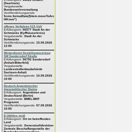
(Saarlouis)
Vergabestelle:
Bundeswehrverwaltung
Veröffentlichungsende:
$cms.formatDate($item.moveToArchive,"dd.MM.yyyy
HH:mm")
offenes Verfahren §15 VgV
Erfüllungsort:
06577 Stadt An der
Schmücke (Kyffhäuserkreis)
Vergabestelle:
Stadt An der
Schmücke
Veröffentlichungsende:
15.09.2026
12:00
Winterdienst Gestellungsvertrag
SM Sandersdorf Straße
Erfüllungsort:
06792 Sandersdorf
(Anhalt-Bitterfeld)
Vergabestelle:
Landesstraßenbaubehörde
Sachsen-Anhalt
Veröffentlichungsende:
10.09.2026
10:00
Deutsch-Argentinischer
Agrarpolitischer Dialog
Erfüllungsort:
Argentinien und
Deutschland (Berlin)
Vergabestelle:
BMEL-BKP
Programm
Veröffentlichungsende:
07.09.2026
10:00
E-Utilities groß
Erfüllungsort:
Ort im betreffenden
Land
Vergabestelle:
Generalzolldirektion
Zentrale Beschaffungsstelle der
Bundesfinanzverwaltung