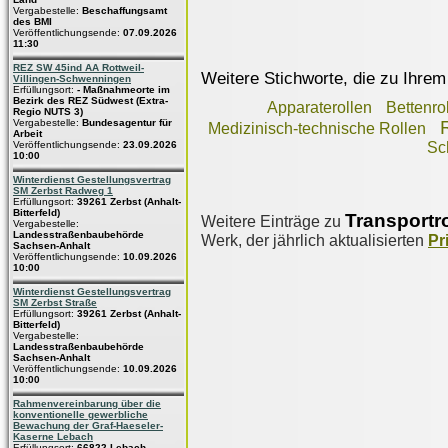
Vergabestelle:
Beschaffungsamt
des BMI
Veröffentlichungsende:
07.09.2026
11:30
REZ SW 45ind AA Rottweil-
Weitere Stichworte, die zu Ihrem
Villingen-Schwenningen
Erfüllungsort:
- Maßnahmeorte im
Bezirk des REZ Südwest (Extra-
Apparaterollen
Bettenro
Regio NUTS 3)
Vergabestelle:
Bundesagentur für
Medizinisch-technische Rollen
Arbeit
Veröffentlichungsende:
23.09.2026
Sc
10:00
Winterdienst Gestellungsvertrag
SM Zerbst Radweg 1
Erfüllungsort:
39261 Zerbst (Anhalt-
Bitterfeld)
Transportr
Weitere Einträge zu
Vergabestelle:
Landesstraßenbaubehörde
Werk, der jährlich aktualisierten
Pr
Sachsen-Anhalt
Veröffentlichungsende:
10.09.2026
10:00
Winterdienst Gestellungsvertrag
SM Zerbst Straße
Erfüllungsort:
39261 Zerbst (Anhalt-
Bitterfeld)
Vergabestelle:
Landesstraßenbaubehörde
Sachsen-Anhalt
Veröffentlichungsende:
10.09.2026
10:00
Rahmenvereinbarung über die
konventionelle gewerbliche
Bewachung der Graf-Haeseler-
Kaserne Lebach
Erfüllungsort:
66822 Lebach