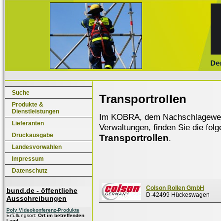
Suche
Transportrollen
Produkte &
Dienstleistungen
Im KOBRA, dem Nachschlagewerk f
Lieferanten
Verwaltungen, finden Sie die fol
Druckausgabe
Transportrollen
.
Landesvorwahlen
Impressum
Datenschutz
Colson Rollen GmbH
bund.de - öffentliche
D-42499 Hückeswagen
Ausschreibungen
Poly Videokonferenz-Produkte
Erfüllungsort:
Ort im betreffenden
Land