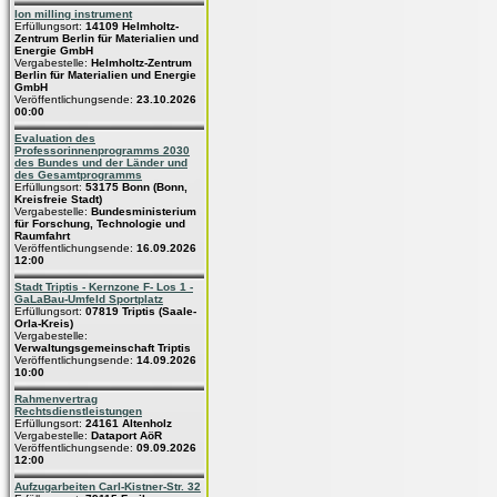
Ion milling instrument
Erfüllungsort:
14109 Helmholtz-
Zentrum Berlin für Materialien und
Energie GmbH
Vergabestelle:
Helmholtz-Zentrum
Berlin für Materialien und Energie
GmbH
Veröffentlichungsende:
23.10.2026
00:00
Evaluation des
Professorinnenprogramms 2030
des Bundes und der Länder und
des Gesamtprogramms
Erfüllungsort:
53175 Bonn (Bonn,
Kreisfreie Stadt)
Vergabestelle:
Bundesministerium
für Forschung, Technologie und
Raumfahrt
Veröffentlichungsende:
16.09.2026
12:00
Stadt Triptis - Kernzone F- Los 1 -
GaLaBau-Umfeld Sportplatz
Erfüllungsort:
07819 Triptis (Saale-
Orla-Kreis)
Vergabestelle:
Verwaltungsgemeinschaft Triptis
Veröffentlichungsende:
14.09.2026
10:00
Rahmenvertrag
Rechtsdienstleistungen
Erfüllungsort:
24161 Altenholz
Vergabestelle:
Dataport AöR
Veröffentlichungsende:
09.09.2026
12:00
Aufzugarbeiten Carl-Kistner-Str. 32