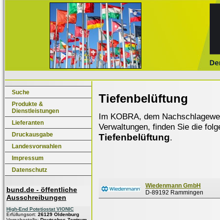
Suche
Tiefenbelüftung
Produkte &
Dienstleistungen
Im KOBRA, dem Nachschlagewerk f
Lieferanten
Verwaltungen, finden Sie die fol
Druckausgabe
Tiefenbelüftung
.
Landesvorwahlen
Impressum
Datenschutz
Wiedenmann GmbH
bund.de - öffentliche
D-89192 Rammingen
Ausschreibungen
High-End Potetiostat VIONIC
Erfüllungsort:
26129 Oldenburg
Vergabestelle:
Deutsches Zentrum