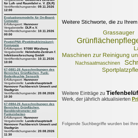
für Luft- und Raumfahrt e. V. (DLR)
Veröffentlichungsende:
09.11.2026
12:00
Evaluationsmodelle für On-Board-
Weitere Stichworte, die zu Ihrem
Computer
Erfüllungsort:
Hannover
Vergabestelle:
DLR e.V.
Veröffentlichungsende:
10.11.2026
Grassauger
00:00
Grünflächenpfleg
Peptid-PNA (Peptidnukleinsäure)-
Konjugate
L
Erfüllungsort:
97080 Würzburg
Vergabestelle:
Helmholtz-Zentrum f.
Maschinen zur Reinigung un
Infektionsforschung GmbH
Veröffentlichungsende:
10.11.2026
Sch
10:00
Nachsaatmaschinen
Sportplatzpfl
67-0881-26 Ausschreibungen des
Bereiches Grünflächen, Funk-
Bodenfeuchte Sensorik
Erfüllungsort:
Hannover
Vergabestelle:
Landeshauptstadt
Hannover Fachbereich Umwelt und
Stadtgrün
Tiefenbelü
Weitere Einträge zu
Veröffentlichungsende:
20.08.2026
10:30
Werk, der jährlich aktualisierten
Pr
67-0884-26 Ausschreibungen des
Bereiches Grünflächen,
Banddendrometer mit
Funkeinheiten
Erfüllungsort:
Hannover
Vergabestelle:
Landeshauptstadt
Folgende Suchbegriffe wurden bei Ihre
Hannover Fachbereich Umwelt und
Stadtgrün
Veröffentlichungsende:
20.08.2026
11:30