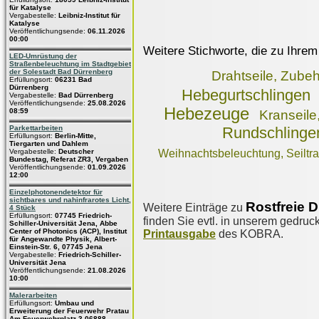
für Katalyse
Vergabestelle:
Leibniz-Institut für
Katalyse
Veröffentlichungsende:
06.11.2026
00:00
Weitere Stichworte, die zu Ihrem
LED-Umrüstung der
Straßenbeleuchtung im Stadtgebiet
der Solestadt Bad Dürrenberg
Drahtseile, Zube
Erfüllungsort:
06231 Bad
Dürrenberg
Hebegurtschlingen
Vergabestelle:
Bad Dürrenberg
Veröffentlichungsende:
25.08.2026
Hebezeuge
08:59
Kranseile
Parkettarbeiten
Rundschlinge
Erfüllungsort:
Berlin-Mitte,
Tiergarten und Dahlem
Vergabestelle:
Deutscher
Weihnachtsbeleuchtung, Seiltra
Bundestag, Referat ZR3, Vergaben
Veröffentlichungsende:
01.09.2026
12:00
Einzelphotonendetektor für
sichtbares und nahinfrarotes Licht,
Rostfreie D
Weitere Einträge zu
4 Stück
Erfüllungsort:
07745 Friedrich-
finden Sie evtl. in unserem gedruck
Schiller-Universität Jena, Abbe
Center of Photonics (ACP), Institut
Printausgabe
des KOBRA.
für Angewandte Physik, Albert-
Einstein-Str. 6, 07745 Jena
Vergabestelle:
Friedrich-Schiller-
Universität Jena
Veröffentlichungsende:
21.08.2026
10:00
Malerarbeiten
Erfüllungsort:
Umbau und
Erweiterung der Feuerwehr Pratau
Am Feuerwehrplatz 3 06888