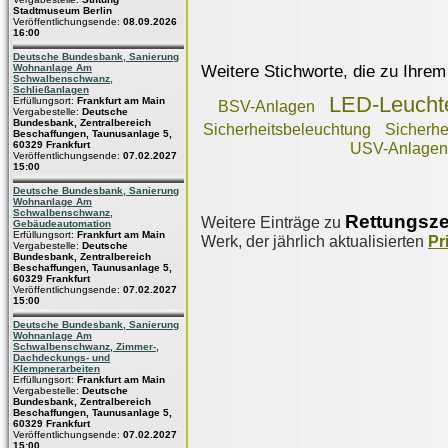
Stadtmuseum Berlin
Veröffentlichungsende:
08.09.2026
16:00
Deutsche Bundesbank, Sanierung
Weitere Stichworte, die zu Ihrem
Wohnanlage Am
Schwalbenschwanz,
Schließanlagen
LED-Leucht
Erfüllungsort:
Frankfurt am Main
BSV-Anlagen
Vergabestelle:
Deutsche
Bundesbank, Zentralbereich
Sicherheitsbeleuchtung
Sicherhe
Beschaffungen, Taunusanlage 5,
60329 Frankfurt
USV-Anlagen
Veröffentlichungsende:
07.02.2027
15:00
Deutsche Bundesbank, Sanierung
Wohnanlage Am
Schwalbenschwanz,
Rettungsz
Weitere Einträge zu
Gebäudeautomation
Erfüllungsort:
Frankfurt am Main
Werk, der jährlich aktualisierten
Pr
Vergabestelle:
Deutsche
Bundesbank, Zentralbereich
Beschaffungen, Taunusanlage 5,
60329 Frankfurt
Veröffentlichungsende:
07.02.2027
15:00
Deutsche Bundesbank, Sanierung
Wohnanlage Am
Schwalbenschwanz, Zimmer-,
Dachdeckungs- und
Klempnerarbeiten
Erfüllungsort:
Frankfurt am Main
Vergabestelle:
Deutsche
Bundesbank, Zentralbereich
Beschaffungen, Taunusanlage 5,
60329 Frankfurt
Veröffentlichungsende:
07.02.2027
15:00