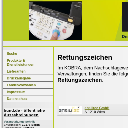
Suche
Rettungszeichen
Produkte &
Dienstleistungen
Im KOBRA, dem Nachschlagewerk f
Lieferanten
Verwaltungen, finden Sie die fol
Druckausgabe
Rettungszeichen
.
Landesvorwahlen
Impressum
Datenschutz
ensilitec GmbH
bund.de - öffentliche
A-1210 Wien
Ausschreibungen
Veranstaltungstechnik
Erfüllungsort:
10178 Berlin
Vergabestelle:
Stiftung