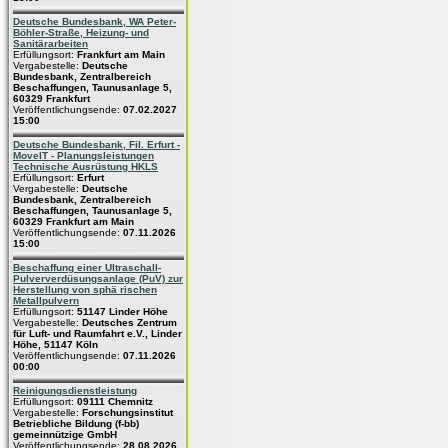
Deutsche Bundesbank, WA Peter-
Böhler-Straße, Heizung- und
Sanitärarbeiten
Erfüllungsort:
Frankfurt am Main
Vergabestelle:
Deutsche
Bundesbank, Zentralbereich
Beschaffungen, Taunusanlage 5,
60329 Frankfurt
Veröffentlichungsende:
07.02.2027
15:00
Deutsche Bundesbank, Fil. Erfurt -
MoveIT - Planungsleistungen
Technische Ausrüstung HKLS
Erfüllungsort:
Erfurt
Vergabestelle:
Deutsche
Bundesbank, Zentralbereich
Beschaffungen, Taunusanlage 5,
60329 Frankfurt am Main
Veröffentlichungsende:
07.11.2026
15:00
Beschaffung einer Ultraschall-
Pulververdüsungsanlage (PuV) zur
Herstellung von sphä rischen
Metallpulvern
Erfüllungsort:
51147 Linder Höhe
Vergabestelle:
Deutsches Zentrum
für Luft- und Raumfahrt e.V., Linder
Höhe, 51147 Köln
Veröffentlichungsende:
07.11.2026
00:00
Reinigungsdienstleistung
Erfüllungsort:
09111 Chemnitz
Vergabestelle:
Forschungsinstitut
Betriebliche Bildung (f-bb)
gemeinnützige GmbH
Veröffentlichungsende:
28.08.2026