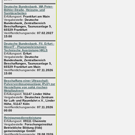
Deutsche Bundesbank, WA Peter-
Böhler-Straße, Heizung- und
Sanitärarbeiten
Erfüllungsort:
Frankfurt am Main
Vergabestelle:
Deutsche
Bundesbank, Zentralbereich
Beschaffungen, Taunusanlage 5,
60329 Frankfurt
Veröffentlichungsende:
07.02.2027
15:00
Deutsche Bundesbank, Fil. Erfurt -
MoveIT - Planungsleistungen
Technische Ausrüstung HKLS
Erfüllungsort:
Erfurt
Vergabestelle:
Deutsche
Bundesbank, Zentralbereich
Beschaffungen, Taunusanlage 5,
60329 Frankfurt am Main
Veröffentlichungsende:
07.11.2026
15:00
Beschaffung einer Ultraschall-
Pulververdüsungsanlage (PuV) zur
Herstellung von sphä rischen
Metallpulvern
Erfüllungsort:
51147 Linder Höhe
Vergabestelle:
Deutsches Zentrum
für Luft- und Raumfahrt e.V., Linder
Höhe, 51147 Köln
Veröffentlichungsende:
07.11.2026
00:00
Reinigungsdienstleistung
Erfüllungsort:
09111 Chemnitz
Vergabestelle:
Forschungsinstitut
Betriebliche Bildung (f-bb)
gemeinnützige GmbH
Veröffentlichungsende:
28.08.2026