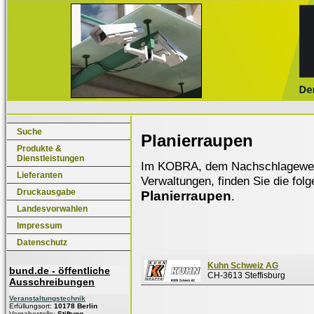
Suche
Planierraupen
Produkte &
Dienstleistungen
Im KOBRA, dem Nachschlagewerk f
Lieferanten
Verwaltungen, finden Sie die fol
Druckausgabe
Planierraupen
.
Landesvorwahlen
Impressum
Datenschutz
Kuhn Schweiz AG
bund.de - öffentliche
CH-3613 Steffisburg
Ausschreibungen
Veranstaltungstechnik
Erfüllungsort:
10178 Berlin
Vergabestelle:
Stiftung