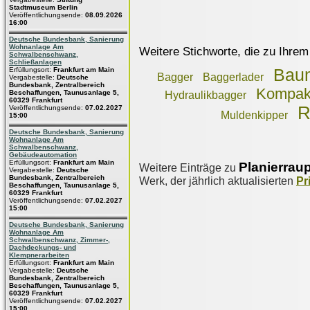
Stadtmuseum Berlin
Veröffentlichungsende:
08.09.2026
16:00
Deutsche Bundesbank, Sanierung
Wohnanlage Am
Weitere Stichworte, die zu Ihrem
Schwalbenschwanz,
Schließanlagen
Erfüllungsort:
Frankfurt am Main
Bau
Bagger
Baggerlader
Vergabestelle:
Deutsche
Bundesbank, Zentralbereich
Kompakt
Beschaffungen, Taunusanlage 5,
Hydraulikbagger
60329 Frankfurt
R
Veröffentlichungsende:
07.02.2027
Muldenkipper
15:00
Deutsche Bundesbank, Sanierung
Wohnanlage Am
Schwalbenschwanz,
Gebäudeautomation
Erfüllungsort:
Frankfurt am Main
Planierrau
Weitere Einträge zu
Vergabestelle:
Deutsche
Bundesbank, Zentralbereich
Werk, der jährlich aktualisierten
Pr
Beschaffungen, Taunusanlage 5,
60329 Frankfurt
Veröffentlichungsende:
07.02.2027
15:00
Deutsche Bundesbank, Sanierung
Wohnanlage Am
Schwalbenschwanz, Zimmer-,
Dachdeckungs- und
Klempnerarbeiten
Erfüllungsort:
Frankfurt am Main
Vergabestelle:
Deutsche
Bundesbank, Zentralbereich
Beschaffungen, Taunusanlage 5,
60329 Frankfurt
Veröffentlichungsende:
07.02.2027
15:00