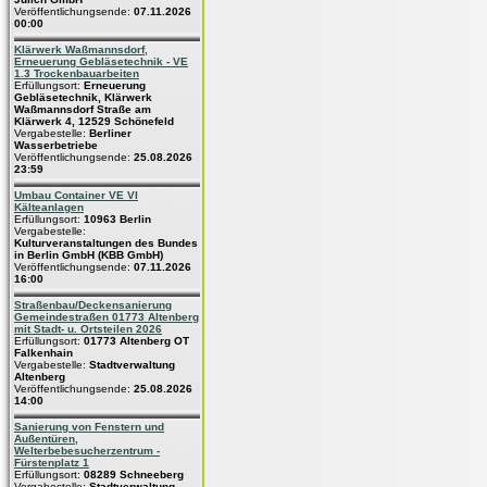
Veröffentlichungsende:
07.11.2026
00:00
Klärwerk Waßmannsdorf,
Erneuerung Gebläsetechnik - VE
1.3 Trockenbauarbeiten
Erfüllungsort:
Erneuerung
Gebläsetechnik, Klärwerk
Waßmannsdorf Straße am
Klärwerk 4, 12529 Schönefeld
Vergabestelle:
Berliner
Wasserbetriebe
Veröffentlichungsende:
25.08.2026
23:59
Umbau Container VE VI
Kälteanlagen
Erfüllungsort:
10963 Berlin
Vergabestelle:
Kulturveranstaltungen des Bundes
in Berlin GmbH (KBB GmbH)
Veröffentlichungsende:
07.11.2026
16:00
Straßenbau/Deckensanierung
Gemeindestraßen 01773 Altenberg
mit Stadt- u. Ortsteilen 2026
Erfüllungsort:
01773 Altenberg OT
Falkenhain
Vergabestelle:
Stadtverwaltung
Altenberg
Veröffentlichungsende:
25.08.2026
14:00
Sanierung von Fenstern und
Außentüren,
Welterbebesucherzentrum -
Fürstenplatz 1
Erfüllungsort:
08289 Schneeberg
Vergabestelle:
Stadtverwaltung