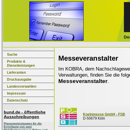
Suche
Messeveranstalter
Produkte &
Dienstleistungen
Im KOBRA, dem Nachschlagewerk f
Lieferanten
Verwaltungen, finden Sie die fol
Druckausgabe
Messeveranstalter
.
Landesvorwahlen
Impressum
Datenschutz
bund.de - öffentliche
Koelnmesse GmbH - FSB
Ausschreibungen
D-50679 Köln
Planungsleistungen für die
Errichtung von zwei
Mobilfunkmasten in Böhne und