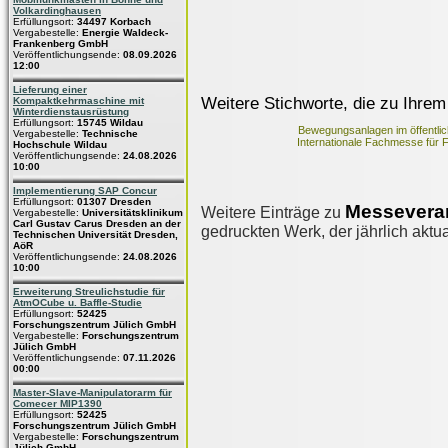
Volkardinghausen
Erfüllungsort:
34497 Korbach
Vergabestelle:
Energie Waldeck-
Frankenberg GmbH
Veröffentlichungsende:
08.09.2026
12:00
Lieferung einer
Weitere Stichworte, die zu Ihrem
Kompaktkehrmaschine mit
Winterdienstausrüstung
Erfüllungsort:
15745 Wildau
Bewegungsanlagen im öffentl
Vergabestelle:
Technische
Internationale Fachmesse für
Hochschule Wildau
Veröffentlichungsende:
24.08.2026
10:00
Implementierung SAP Concur
Erfüllungsort:
01307 Dresden
Messeveran
Weitere Einträge zu
Vergabestelle:
Universitätsklinikum
Carl Gustav Carus Dresden an der
gedruckten Werk, der jährlich aktua
Technischen Universität Dresden,
AöR
Veröffentlichungsende:
24.08.2026
10:00
Erweiterung Streulichstudie für
AtmOCube u. Baffle-Studie
Erfüllungsort:
52425
Forschungszentrum Jülich GmbH
Vergabestelle:
Forschungszentrum
Jülich GmbH
Veröffentlichungsende:
07.11.2026
00:00
Master-Slave-Manipulatorarm für
Comecer MIP1390
Erfüllungsort:
52425
Forschungszentrum Jülich GmbH
Vergabestelle:
Forschungszentrum
Jülich GmbH