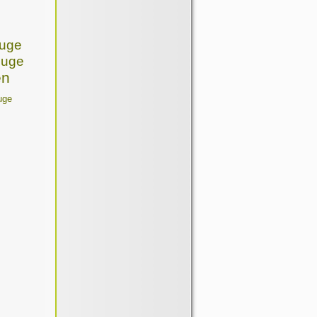
euge
euge
en
uge