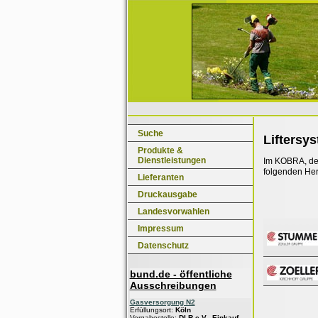
Suche
Liftersy
Produkte &
Dienstleistungen
Im KOBRA, dem
folgenden Her
Lieferanten
Druckausgabe
Landesvorwahlen
Impressum
Datenschutz
bund.de - öffentliche
Ausschreibungen
Gasversorgung N2
Erfüllungsort:
Köln
Vergabestelle:
DLR e.V., Einkauf