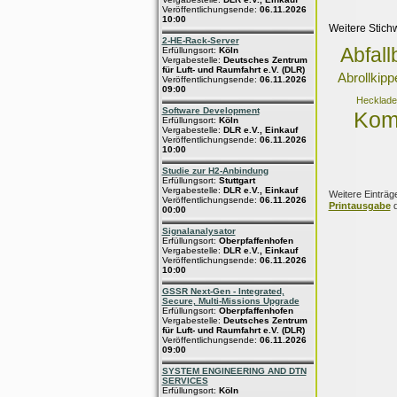
Veröffentlichungsende:
06.11.2026
10:00
Weitere Stich
2-HE-Rack-Server
Abfall
Erfüllungsort:
Köln
Vergabestelle:
Deutsches Zentrum
für Luft- und Raumfahrt e.V. (DLR)
Abrollkipp
Veröffentlichungsende:
06.11.2026
09:00
Hecklade
Software Development
Kom
Erfüllungsort:
Köln
Vergabestelle:
DLR e.V., Einkauf
Veröffentlichungsende:
06.11.2026
10:00
Studie zur H2-Anbindung
Erfüllungsort:
Stuttgart
Vergabestelle:
DLR e.V., Einkauf
Weitere Einträg
Veröffentlichungsende:
06.11.2026
Printausgabe
d
00:00
Signalanalysator
Erfüllungsort:
Oberpfaffenhofen
Vergabestelle:
DLR e.V., Einkauf
Veröffentlichungsende:
06.11.2026
10:00
GSSR Next-Gen - Integrated,
Secure, Multi-Missions Upgrade
Erfüllungsort:
Oberpfaffenhofen
Vergabestelle:
Deutsches Zentrum
für Luft- und Raumfahrt e.V. (DLR)
Veröffentlichungsende:
06.11.2026
09:00
SYSTEM ENGINEERING AND DTN
SERVICES
Erfüllungsort:
Köln