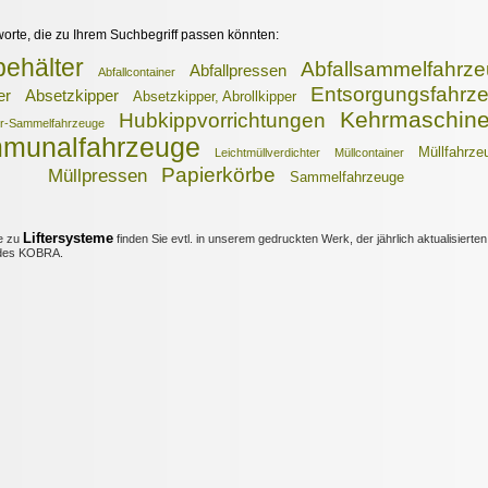
worte, die zu Ihrem Suchbegriff passen könnten:
behälter
Abfallsammelfahrz
Abfallpressen
Abfallcontainer
Entsorgungsfahrz
er
Absetzkipper
Absetzkipper, Abrollkipper
Kehrmaschin
Hubkippvorrichtungen
r-Sammelfahrzeuge
munalfahrzeuge
Müllfahrze
Leichtmüllverdichter
Müllcontainer
Papierkörbe
Müllpressen
Sammelfahrzeuge
Liftersysteme
e zu
finden Sie evtl. in unserem gedruckten Werk, der jährlich aktualisierten
es KOBRA.