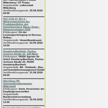
Wittenberg / OT Pratau
Vergabestelle:
Lutherstadt
Wittenberg
Veröffentlichungsende:
25.08.2026
09:55
FKZ 3726 37 301 0 -
Weiterentwicklung des
Produktportfolios des
Umweltzeichens Blauer Engel -
Rahmenvorhaben 2026
Erfüllungsort:
Ort der
Leistungserbringung ist Dessau-
Roßlau.
Vergabestelle:
Umweltbundesamt
Veröffentlichungsende:
24.09.2026
10:00
Annaberg-Buchholz, Paulus-
Jenisius-Straße 43, 340-Maler
Erfüllungsort:
09456 Agentur für
Arbeit Annaberg-Buchholz, Paulus-
Jenisius-Straße 43, 09456
Annaberg-Buchholz
Vergabestelle:
BA - Gebäude-, Bau-
und Immobilienmanagement GmbH
Veröffentlichungsende:
31.08.2026
08:00
Abschluss RV
Umzugsdienstleistungen
Mittenwald
Erfüllungsort:
Siehe Verzeichnis der
Empfängeranschriften
Vergabestelle:
Bundeswehrverwaltung
Veröffentlichungsende:
16.09.2026
13:00
Kauf und Lieferung von mobilen