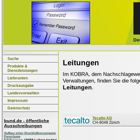
Suche
Leitungen
Produkte &
Dienstleistungen
Im KOBRA, dem Nachschlagewerk f
Lieferanten
Verwaltungen, finden Sie die fol
Druckausgabe
Leitungen
.
Landesvorwahlen
Impressum
Datenschutz
Tecalto AG
bund.de - öffentliche
CH-8048 Zürich
Ausschreibungen
Aufbau einer Druckluftversorgung
Forschung
Erfüllungsort:
18059 Leibniz-Institut