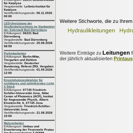
für Katalyse
Vergabestelle:
Leibniz-Institut für
Katalyse
Veröffentlichungsende:
06.11.2026
00:00
Weitere Stichworte, die zu Ihrem
LED-Umrüstung der
Straßenbeleuchtung im Stadtgebiet
Hydraulikleitungen
Hydr
der Solestadt Bad Dürrenberg
Erfüllungsort:
06231 Bad
Dürrenberg
Vergabestelle:
Bad Dürrenberg
Veröffentlichungsende:
25.08.2026
08:59
Leitungen
Weitere Einträge zu
f
Parkettarbeiten
Erfüllungsort:
Berlin-Mitte,
der jährlich aktualisierten
Printau
Tiergarten und Dahlem
Vergabestelle:
Deutscher
Bundestag, Referat ZR3, Vergaben
Veröffentlichungsende:
01.09.2026
12:00
Einzelphotonendetektor für
sichtbares und nahinfrarotes Licht,
4 Stück
Erfüllungsort:
07745 Friedrich-
Schiller-Universität Jena, Abbe
Center of Photonics (ACP), Institut
für Angewandte Physik, Albert-
Einstein-Str. 6, 07745 Jena
Vergabestelle:
Friedrich-Schiller-
Universität Jena
Veröffentlichungsende:
21.08.2026
10:00
Malerarbeiten
Erfüllungsort:
Umbau und
Erweiterung der Feuerwehr Pratau
Am Feuerwehrplatz 3 06888