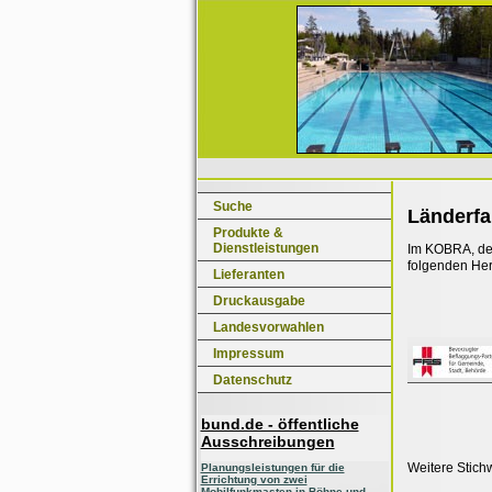
Suche
Länderf
Produkte &
Dienstleistungen
Im KOBRA, dem
folgenden Her
Lieferanten
Druckausgabe
Landesvorwahlen
Impressum
Datenschutz
bund.de - öffentliche
Ausschreibungen
Weitere Stich
Planungsleistungen für die
Errichtung von zwei
Mobilfunkmasten in Böhne und