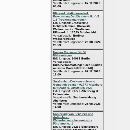
Veröffentlichungsende:
07.11.2026
00:00
Klärwerk Waßmannsdorf,
Erneuerung Gebläsetechnik - VE
1.3 Trockenbauarbeiten
Erfüllungsort:
Erneuerung
Gebläsetechnik, Klärwerk
Waßmannsdorf Straße am
Klärwerk 4, 12529 Schönefeld
Vergabestelle:
Berliner
Wasserbetriebe
Veröffentlichungsende:
25.08.2026
23:59
Umbau Container VE VI
Kälteanlagen
Erfüllungsort:
10963 Berlin
Vergabestelle:
Kulturveranstaltungen des Bundes
in Berlin GmbH (KBB GmbH)
Veröffentlichungsende:
07.11.2026
16:00
Straßenbau/Deckensanierung
Gemeindestraßen 01773 Altenberg
mit Stadt- u. Ortsteilen 2026
Erfüllungsort:
01773 Altenberg OT
Falkenhain
Vergabestelle:
Stadtverwaltung
Altenberg
Veröffentlichungsende:
25.08.2026
14:00
Sanierung von Fenstern und
Außentüren,
Welterbebesucherzentrum -
Fürstenplatz 1
Erfüllungsort:
08289 Schneeberg
Vergabestelle:
Stadtverwaltung