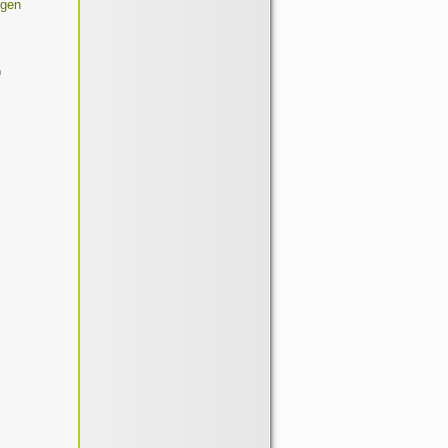
ggen
n