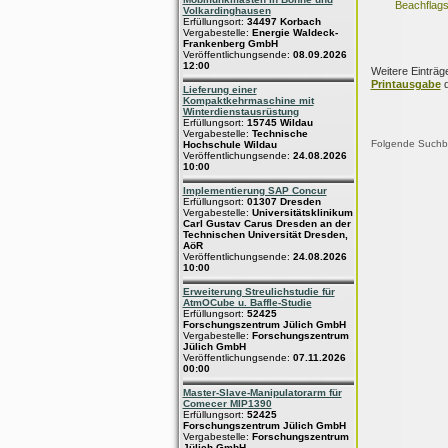
Beachflag
Volkardinghausen
Erfüllungsort:
34497 Korbach
Vergabestelle:
Energie Waldeck-
Frankenberg GmbH
Veröffentlichungsende:
08.09.2026
12:00
Weitere Einträg
Printausgabe
d
Lieferung einer
Kompaktkehrmaschine mit
Winterdienstausrüstung
Erfüllungsort:
15745 Wildau
Vergabestelle:
Technische
Folgende Suchbeg
Hochschule Wildau
Veröffentlichungsende:
24.08.2026
10:00
Implementierung SAP Concur
Erfüllungsort:
01307 Dresden
Vergabestelle:
Universitätsklinikum
Carl Gustav Carus Dresden an der
Technischen Universität Dresden,
AöR
Veröffentlichungsende:
24.08.2026
10:00
Erweiterung Streulichstudie für
AtmOCube u. Baffle-Studie
Erfüllungsort:
52425
Forschungszentrum Jülich GmbH
Vergabestelle:
Forschungszentrum
Jülich GmbH
Veröffentlichungsende:
07.11.2026
00:00
Master-Slave-Manipulatorarm für
Comecer MIP1390
Erfüllungsort:
52425
Forschungszentrum Jülich GmbH
Vergabestelle:
Forschungszentrum
Jülich GmbH