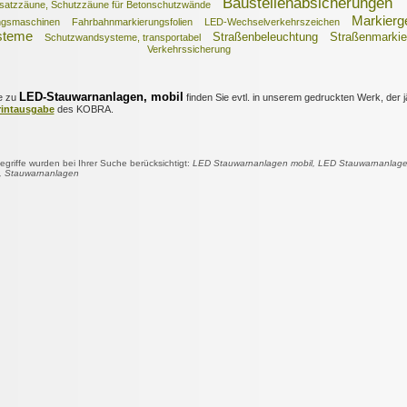
Baustellenabsicherungen
satzzäune, Schutzzäune für Betonschutzwände
Markierg
ngsmaschinen
Fahrbahnmarkierungsfolien
LED-Wechselverkehrszeichen
steme
Straßenbeleuchtung
Straßenmarkie
Schutzwandsysteme, transportabel
Verkehrssicherung
LED-Stauwarnanlagen, mobil
e zu
finden Sie evtl. in unserem gedruckten Werk, der j
rintausgabe
des KOBRA.
riffe wurden bei Ihrer Suche berücksichtigt:
LED Stauwarnanlagen mobil, LED Stauwarnanlage 
, Stauwarnanlagen