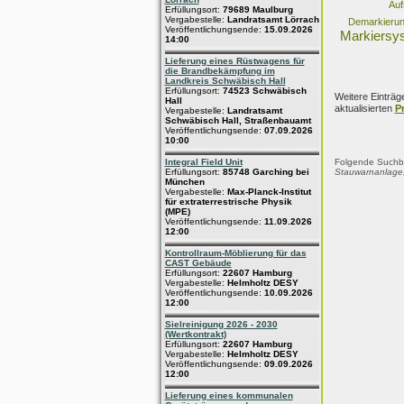
Auf
Erfüllungsort:
79689 Maulburg
Vergabestelle:
Landratsamt Lörrach
Demarkieru
Veröffentlichungsende:
15.09.2026
Markiersy
14:00
Lieferung eines Rüstwagens für
die Brandbekämpfung im
Landkreis Schwäbisch Hall
Erfüllungsort:
74523 Schwäbisch
Weitere Einträg
Hall
aktualisierten
P
Vergabestelle:
Landratsamt
Schwäbisch Hall, Straßenbauamt
Veröffentlichungsende:
07.09.2026
10:00
Integral Field Unit
Folgende Suchbeg
Erfüllungsort:
85748 Garching bei
Stauwarnanlage
München
Vergabestelle:
Max-Planck-Institut
für extraterrestrische Physik
(MPE)
Veröffentlichungsende:
11.09.2026
12:00
Kontrollraum-Möblierung für das
CAST Gebäude
Erfüllungsort:
22607 Hamburg
Vergabestelle:
Helmholtz DESY
Veröffentlichungsende:
10.09.2026
12:00
Sielreinigung 2026 - 2030
(Wertkontrakt)
Erfüllungsort:
22607 Hamburg
Vergabestelle:
Helmholtz DESY
Veröffentlichungsende:
09.09.2026
12:00
Lieferung eines kommunalen