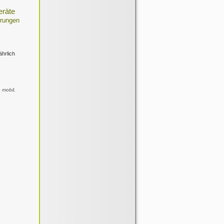
eräte
rungen
ährlich
mobil,