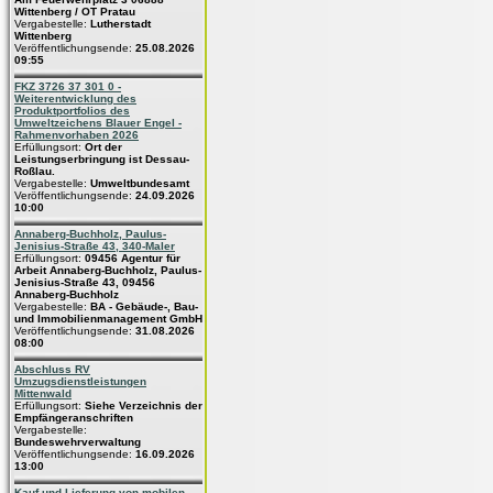
Wittenberg / OT Pratau
Vergabestelle:
Lutherstadt
Wittenberg
Veröffentlichungsende:
25.08.2026
09:55
FKZ 3726 37 301 0 -
Weiterentwicklung des
Produktportfolios des
Umweltzeichens Blauer Engel -
Rahmenvorhaben 2026
Erfüllungsort:
Ort der
Leistungserbringung ist Dessau-
Roßlau.
Vergabestelle:
Umweltbundesamt
Veröffentlichungsende:
24.09.2026
10:00
Annaberg-Buchholz, Paulus-
Jenisius-Straße 43, 340-Maler
Erfüllungsort:
09456 Agentur für
Arbeit Annaberg-Buchholz, Paulus-
Jenisius-Straße 43, 09456
Annaberg-Buchholz
Vergabestelle:
BA - Gebäude-, Bau-
und Immobilienmanagement GmbH
Veröffentlichungsende:
31.08.2026
08:00
Abschluss RV
Umzugsdienstleistungen
Mittenwald
Erfüllungsort:
Siehe Verzeichnis der
Empfängeranschriften
Vergabestelle:
Bundeswehrverwaltung
Veröffentlichungsende:
16.09.2026
13:00
Kauf und Lieferung von mobilen