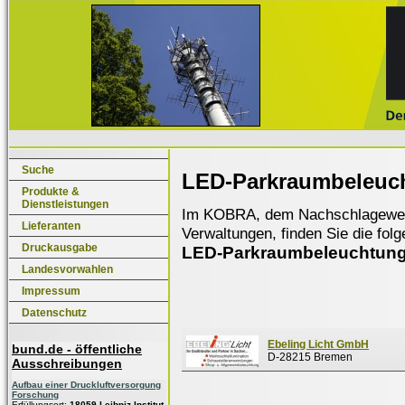
Suche
LED-Parkraumbeleuc
Produkte &
Dienstleistungen
Im KOBRA, dem Nachschlagewerk f
Lieferanten
Verwaltungen, finden Sie die fol
Druckausgabe
LED-Parkraumbeleuchtun
Landesvorwahlen
Impressum
Datenschutz
Ebeling Licht GmbH
bund.de - öffentliche
D-28215 Bremen
Ausschreibungen
Aufbau einer Druckluftversorgung
Forschung
Erfüllungsort:
18059 Leibniz-Institut