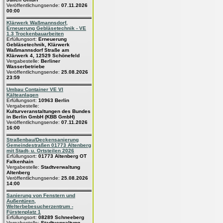
Veröffentlichungsende:
07.11.2026
00:00
Klärwerk Waßmannsdorf,
Erneuerung Gebläsetechnik - VE
1.3 Trockenbauarbeiten
Erfüllungsort:
Erneuerung
Gebläsetechnik, Klärwerk
Waßmannsdorf Straße am
Klärwerk 4, 12529 Schönefeld
Vergabestelle:
Berliner
Wasserbetriebe
Veröffentlichungsende:
25.08.2026
23:59
Umbau Container VE VI
Kälteanlagen
Erfüllungsort:
10963 Berlin
Vergabestelle:
Kulturveranstaltungen des Bundes
in Berlin GmbH (KBB GmbH)
Veröffentlichungsende:
07.11.2026
16:00
Straßenbau/Deckensanierung
Gemeindestraßen 01773 Altenberg
mit Stadt- u. Ortsteilen 2026
Erfüllungsort:
01773 Altenberg OT
Falkenhain
Vergabestelle:
Stadtverwaltung
Altenberg
Veröffentlichungsende:
25.08.2026
14:00
Sanierung von Fenstern und
Außentüren,
Welterbebesucherzentrum -
Fürstenplatz 1
Erfüllungsort:
08289 Schneeberg
Vergabestelle:
Stadtverwaltung