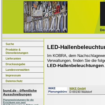
Suche
LED-Hallenbeleucht
Produkte &
Dienstleistungen
Im KOBRA, dem Nachschlagewerk f
Lieferanten
Verwaltungen, finden Sie die fol
Druckausgabe
LED-Hallenbeleuchtungen
.
Landesvorwahlen
Impressum
Datenschutz
WiKE GmbH
bund.de - öffentliche
D-69190 Walldorf
Ausschreibungen
Planungsleistungen für die
Errichtung von zwei
Mobilfunkmasten in Böhne und