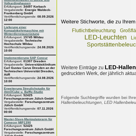
Volkardinghausen
Erfüllungsort:
34497 Korbach
Vergabestelle:
Energie Waldeck-
Frankenberg GmbH
Veröffentlichungsende:
08.09.2026
12:00
Weitere Stichworte, die zu Ihrem
Lieferung einer
Flutlichtbeleuchtung
Großfl
Kompaktkehrmaschine mit
Winterdienstausrüstung
LED-Leuchten
Li
Erfüllungsort:
15745 Wildau
Vergabestelle:
Technische
Sportstättenbeleu
Hochschule Wildau
Veröffentlichungsende:
24.08.2026
10:00
Implementierung SAP Concur
Erfüllungsort:
01307 Dresden
Vergabestelle:
Universitätsklinikum
LED-Halle
Weitere Einträge zu
Carl Gustav Carus Dresden an der
Technischen Universität Dresden,
gedruckten Werk, der jährlich aktua
AöR
Veröffentlichungsende:
24.08.2026
10:00
Erweiterung Streulichstudie für
AtmOCube u. Baffle-Studie
Erfüllungsort:
52425
Folgende Suchbegriffe wurden bei Ihre
Forschungszentrum Jülich GmbH
Hallenbeleuchtungen, LED Hallenbele
Vergabestelle:
Forschungszentrum
Jülich GmbH
Veröffentlichungsende:
07.11.2026
00:00
Master-Slave-Manipulatorarm für
Comecer MIP1390
Erfüllungsort:
52425
Forschungszentrum Jülich GmbH
Vergabestelle:
Forschungszentrum
Jülich GmbH