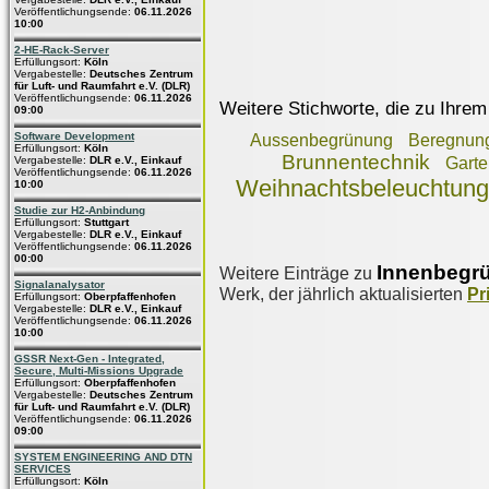
Veröffentlichungsende:
06.11.2026
10:00
2-HE-Rack-Server
Erfüllungsort:
Köln
Vergabestelle:
Deutsches Zentrum
für Luft- und Raumfahrt e.V. (DLR)
Veröffentlichungsende:
06.11.2026
Weitere Stichworte, die zu Ihrem
09:00
Software Development
Aussenbegrünung
Beregnung
Erfüllungsort:
Köln
Brunnentechnik
Vergabestelle:
DLR e.V., Einkauf
Garte
Veröffentlichungsende:
06.11.2026
Weihnachtsbeleuchtung (
10:00
Studie zur H2-Anbindung
Erfüllungsort:
Stuttgart
Vergabestelle:
DLR e.V., Einkauf
Veröffentlichungsende:
06.11.2026
00:00
Innenbegr
Weitere Einträge zu
Signalanalysator
Werk, der jährlich aktualisierten
Pr
Erfüllungsort:
Oberpfaffenhofen
Vergabestelle:
DLR e.V., Einkauf
Veröffentlichungsende:
06.11.2026
10:00
GSSR Next-Gen - Integrated,
Secure, Multi-Missions Upgrade
Erfüllungsort:
Oberpfaffenhofen
Vergabestelle:
Deutsches Zentrum
für Luft- und Raumfahrt e.V. (DLR)
Veröffentlichungsende:
06.11.2026
09:00
SYSTEM ENGINEERING AND DTN
SERVICES
Erfüllungsort:
Köln