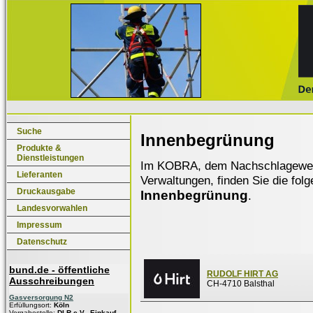
Suche
Innenbegrünung
Produkte &
Dienstleistungen
Im KOBRA, dem Nachschlagewerk f
Lieferanten
Verwaltungen, finden Sie die fol
Druckausgabe
Innenbegrünung
.
Landesvorwahlen
Impressum
Datenschutz
bund.de - öffentliche
RUDOLF HIRT AG
Ausschreibungen
CH-4710 Balsthal
Gasversorgung N2
Erfüllungsort:
Köln
Vergabestelle:
DLR e.V., Einkauf