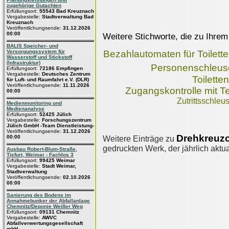
zugehörige Gutachten
Erfüllungsort:
55543 Bad Kreuznach
Vergabestelle:
Stadtverwaltung Bad
Kreuznach
Veröffentlichungsende:
31.12.2026
00:00
Weitere Stichworte, die zu Ihrem
BALIS Speicher- und
Versorgungssystem für
Bezahlautomaten für Toilett
Wasserstoff und Stickstoff
(Infrastruktur)
Personenschleus
Erfüllungsort:
72186 Empfingen
Vergabestelle:
Deutsches Zentrum
Toilette
für Luft- und Raumfahrt e.V. (DLR)
Veröffentlichungsende:
11.11.2026
Zugangskontrolle mit 
00:00
Zutrittsschle
Medienmonitoring und
Medienanalyse
Erfüllungsort:
52425 Jülich
Vergabestelle:
Forschungszentrum
Jülich GmbH -Team Dienstleistung-
Veröffentlichungsende:
31.12.2026
Drehkreuzc
00:00
Weitere Einträge zu
gedruckten Werk, der jährlich aktua
Ausbau Robert-Blum-Straße,
Tiefurt, Weimar - Fachlos 3
Erfüllungsort:
99425 Weimar
Vergabestelle:
Stadt Weimar,
Stadtverwaltung
Veröffentlichungsende:
02.10.2026
00:00
Sanierung des Bodens im
Annahmebunker der Abfallanlage
Chemnitz/Deponie Weißer Weg
Erfüllungsort:
09131 Chemnitz
Vergabestelle:
AWVC
Abfallverwertungsgesellschaft
mbH