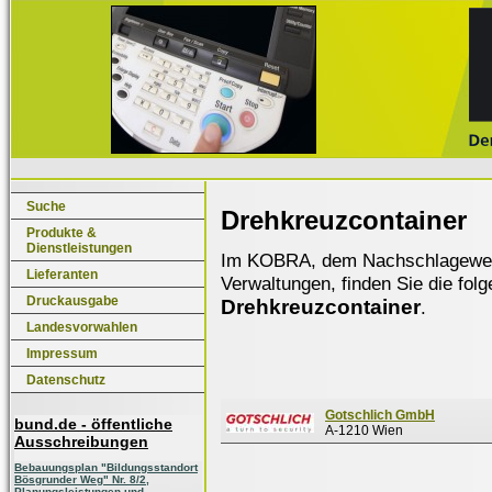
Suche
Drehkreuzcontainer
Produkte &
Dienstleistungen
Im KOBRA, dem Nachschlagewerk f
Lieferanten
Verwaltungen, finden Sie die fol
Druckausgabe
Drehkreuzcontainer
.
Landesvorwahlen
Impressum
Datenschutz
Gotschlich GmbH
bund.de - öffentliche
A-1210 Wien
Ausschreibungen
Bebauungsplan "Bildungsstandort
Bösgrunder Weg" Nr. 8/2,
Planungsleistungen und