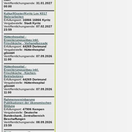
Veröffentlichungsende:
31.01.2027
00:00
Kultur/Kloster/Kyritz Los K017
Malerarbeiten
Erfüllungsort:
16866 16866 Kyritz
Vergabestelle:
Stadt Kyritz
Veröffentlichungsende:
07.02.2027
23:59
Hüttenhospital -
Erweiterungsanbau inkl.
Frischküche - Vorhangfassade
Erfüllungsort:
44269 Dortmund
Vergabestelle:
Hüttenhospital
gGmbH
Veröffentlichungsende:
07.09.2026
11:00
Hüttenhospital -
Erweiterungsanbau inkl.
Frischküche - Küchen-
Betriebstüren
Erfüllungsort:
44269 Dortmund
Vergabestelle:
Hüttenhospital
gGmbH
Veröffentlichungsende:
07.09.2026
11:00
Rahmenvereinbarung
Publikationen der ökonomischen
Bildung
Erfüllungsort:
47906 Kempen
Vergabestelle:
Deutsche
Bundesbank, Zentralbereich
Beschaffungen
Veröffentlichungsende:
08.09.2026
23:59