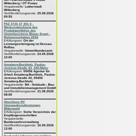
Wittenberg / OT Pratau
Vergabestelle:
Lutherstadt
Wittenberg
Veröffentlichungsende:
25.08.2026
09:55
FKZ 3726 37 301 0 -
Weiterentwicklung des
Produktportfolios des
Umweltzeichens Blauer Engel -
Rahmenvorhaben 2026
Erfüllungsort:
Ort der
Leistungserbringung ist Dessau-
Roßlau.
Vergabestelle:
Umweltbundesamt
Veröffentlichungsende:
24.09.2026
10:00
Annaberg-Buchholz, Paulus-
Jenisius-Straße 43, 340-Maler
Erfüllungsort:
09456 Agentur für
Arbeit Annaberg-Buchholz, Paulus-
Jenisius-Straße 43, 09456
Annaberg-Buchholz
Vergabestelle:
BA - Gebäude-, Bau-
und Immobilienmanagement GmbH
Veröffentlichungsende:
31.08.2026
08:00
Abschluss RV
Umzugsdienstleistungen
Mittenwald
Erfüllungsort:
Siehe Verzeichnis der
Empfängeranschriften
Vergabestelle:
Bundeswehrverwaltung
Veröffentlichungsende:
16.09.2026
13:00
Kauf und Lieferung von mobilen