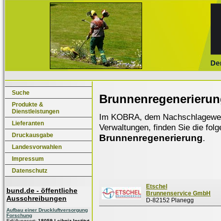
Suche
Brunnenregenerierun
Produkte &
Dienstleistungen
Im KOBRA, dem Nachschlagewerk f
Lieferanten
Verwaltungen, finden Sie die fol
Druckausgabe
Brunnenregenerierung
.
Landesvorwahlen
Impressum
Datenschutz
Etschel
bund.de - öffentliche
Brunnenservice GmbH
Ausschreibungen
D-82152 Planegg
Aufbau einer Druckluftversorgung
Forschung
Erfüllungsort:
18059 Leibniz-Institut