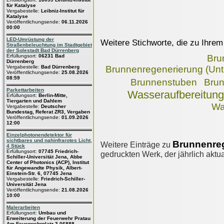
für Katalyse
Vergabestelle:
Leibniz-Institut für
Katalyse
Veröffentlichungsende:
06.11.2026
00:00
LED-Umrüstung der
Weitere Stichworte, die zu Ihrem
Straßenbeleuchtung im Stadtgebiet
der Solestadt Bad Dürrenberg
Erfüllungsort:
06231 Bad
Bru
Dürrenberg
Vergabestelle:
Bad Dürrenberg
Brunnenregenerierung (Unt
Veröffentlichungsende:
25.08.2026
08:59
Brunnenstuben
Brun
Parkettarbeiten
Wasseraufbereitung
Erfüllungsort:
Berlin-Mitte,
Tiergarten und Dahlem
Wa
Vergabestelle:
Deutscher
Bundestag, Referat ZR3, Vergaben
Veröffentlichungsende:
01.09.2026
12:00
Einzelphotonendetektor für
sichtbares und nahinfrarotes Licht,
Brunnenre
Weitere Einträge zu
4 Stück
Erfüllungsort:
07745 Friedrich-
gedruckten Werk, der jährlich aktua
Schiller-Universität Jena, Abbe
Center of Photonics (ACP), Institut
für Angewandte Physik, Albert-
Einstein-Str. 6, 07745 Jena
Vergabestelle:
Friedrich-Schiller-
Universität Jena
Veröffentlichungsende:
21.08.2026
10:00
Malerarbeiten
Erfüllungsort:
Umbau und
Erweiterung der Feuerwehr Pratau
Am Feuerwehrplatz 3 06888