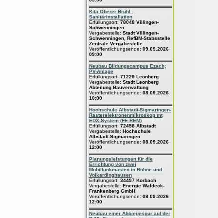
Kita Oberer Brühl -
Sanitärinstallation
Erfüllungsort:
78048 Villingen-
Schwenningen
Vergabestelle:
Stadt Villingen-
Schwenningen, RefBM-Stabsstelle
Zentrale Vergabestelle
Veröffentlichungsende:
09.09.2026
09:00
Neubau Bildungscampus Ezach;
PV-Anlage
Erfüllungsort:
71229 Leonberg
Vergabestelle:
Stadt Leonberg
Abteilung Bauverwaltung
Veröffentlichungsende:
08.09.2026
10:00
Hochschule Albstadt-Sigmaringen-
Rasterelektronenmikroskop mt
EDX-System (FE-REM)
Erfüllungsort:
72458 Albstadt
Vergabestelle:
Hochschule
Albstadt-Sigmaringen
Veröffentlichungsende:
08.09.2026
12:00
Planungsleistungen für die
Errichtung von zwei
Mobilfunkmasten in Böhne und
Volkardinghausen
Erfüllungsort:
34497 Korbach
Vergabestelle:
Energie Waldeck-
Frankenberg GmbH
Veröffentlichungsende:
08.09.2026
12:00
Neubau einer Abbiegespur auf der