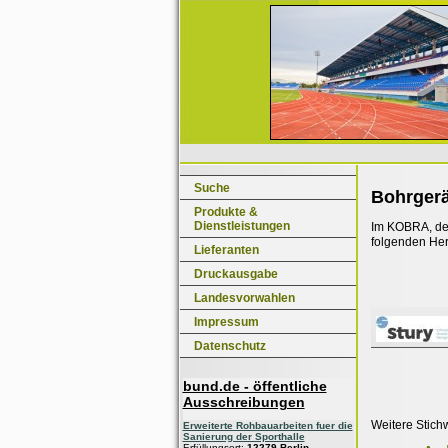
Suche
Bohrgerä
Produkte &
Dienstleistungen
Im KOBRA, dem
folgenden Her
Lieferanten
Druckausgabe
Landesvorwahlen
Impressum
Datenschutz
bund.de - öffentliche
Ausschreibungen
Weitere Stich
Erweiterte Rohbauarbeiten fuer die
Sanierung der Sporthalle
Erfüllungsort:
12279 Berlin