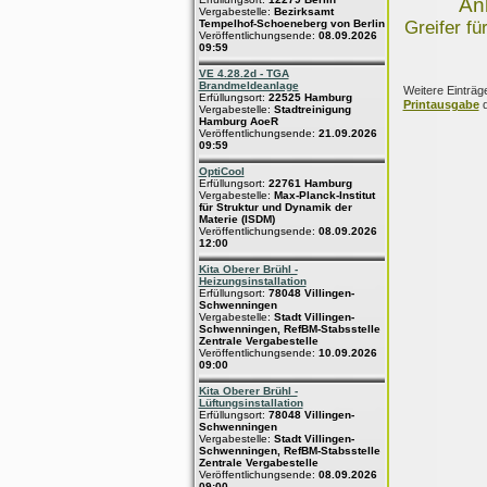
An
Vergabestelle:
Bezirksamt
Tempelhof-Schoeneberg von Berlin
Greifer fü
Veröffentlichungsende:
08.09.2026
09:59
VE 4.28.2d - TGA
Brandmeldeanlage
Weitere Einträg
Erfüllungsort:
22525 Hamburg
Printausgabe
d
Vergabestelle:
Stadtreinigung
Hamburg AoeR
Veröffentlichungsende:
21.09.2026
09:59
OptiCool
Erfüllungsort:
22761 Hamburg
Vergabestelle:
Max-Planck-Institut
für Struktur und Dynamik der
Materie (ISDM)
Veröffentlichungsende:
08.09.2026
12:00
Kita Oberer Brühl -
Heizungsinstallation
Erfüllungsort:
78048 Villingen-
Schwenningen
Vergabestelle:
Stadt Villingen-
Schwenningen, RefBM-Stabsstelle
Zentrale Vergabestelle
Veröffentlichungsende:
10.09.2026
09:00
Kita Oberer Brühl -
Lüftungsinstallation
Erfüllungsort:
78048 Villingen-
Schwenningen
Vergabestelle:
Stadt Villingen-
Schwenningen, RefBM-Stabsstelle
Zentrale Vergabestelle
Veröffentlichungsende:
08.09.2026
09:00